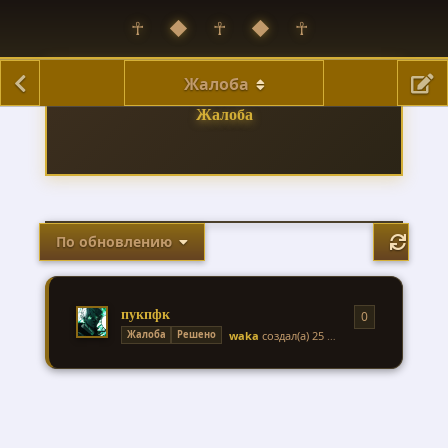
☥ ◆ ☥ ◆ ☥
Жалоба
Жалоба
По обновлению
пукпфк
0
0
ответов
waka
создал(а)
25 апр
Жалоба
Решено