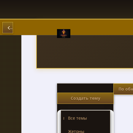
По об
Создать тему
Все темы
Жетоны