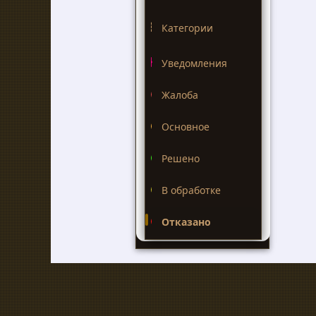
Категории
Уведомления
Жалоба
Основное
Решено
В обработке
Отказано