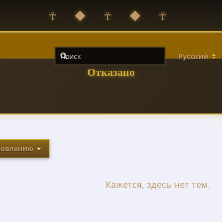
☥ ◆ ☥ ◆ ☥
Русский
Отказано
новлению
Кажется, здесь нет тем.